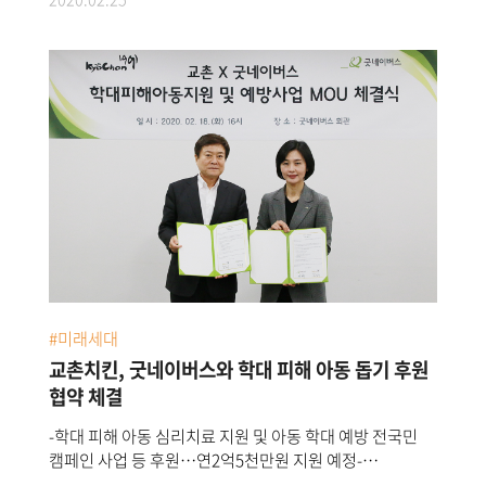
예정교촌에프앤비㈜가 대구 경북 지역 코로나19확산 방지
및 극복을 위한 지원금2억원을 대한적십자사
대구광역시지사에 지난25일 전달했다.교촌치킨이 전달한
지원금은 대구 경북 지역에서 빠르게 확산되고 있는
코로나19예방 및 확산방지를 위한 방역물품,긴급구호물품
등 지역사회 복원을 위한 사업에 쓰일 예정이다.
교촌에프앤비㈜ 소진세 회장은"연초 희망을 나눠야 할
시기에 어려움을 겪는 시•도민들과 함께 빨리 피해를
복원하고 대응할 수 있도록 조금이나마 도움이 되고자 긴급
기금을 지원하게 됐다"며"모두가 힘든 시기를 건강하게
이겨내기실 바라며 교촌에프앤비㈜는 언제든지 도움이
필요한 부분이 있다면 최선을 다해 적극 지원하겠다"고
말했다.고 말했다.한편 교촌치킨은 코로나19확산 방지를
위해 전국 가맹점 방역,손세정제 배포 등 가맹점 지원
#미래세대
활동에도 적극 나서고 있다.
교촌치킨, 굿네이버스와 학대 피해 아동 돕기 후원
협약 체결
-학대 피해 아동 심리치료 지원 및 아동 학대 예방 전국민
캠페인 사업 등 후원…연2억5천만원 지원 예정-
2020년부터 아이들의 행복한 삶과 올바른 성장을 지원하는