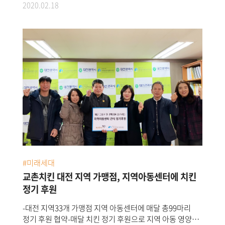
2020.02.18
행복채움 사회공헌 시작교촌에프앤비㈜가
국제구호개발NGO굿네이버스와 와 학대 피해 아동의
치유와 회복을 지원하기 위한 사회공헌 후원 협약을
체결했다.지난18일 오후 서울 영등포구 굿네이버스
회관에서 진행된 이번 협약식에는 소진세 교촌에프앤비㈜
회장과 양진옥 굿네이버스 회장 등 관계자10여명이
참석했다.양사는 후원 협약을 통해 학대 피해 아동
심리치료 지원 및 아동 학대 예방 전국민 캠페인 사업,행복
나눔 치킨데이 등 다양한 사회공헌활동을 진행하게 된다.
또한 교촌은 후원 사업으로 올12월까지2억5천 만원을 지원
할 예정이다.이번 후원 협약은 교촌이2020년부터 시작한
대표 사회공헌, ‘행복채움’프로젝트의 일환으로 마련됐다.
행복채움 프로젝트는 우리 아이들의 행복한 삶과 올바른
성장을 지원하는 사회공헌이다.경제협력개발기구(OECD)
#미래세대
에 따르면 대한민국 아동 삶의 만족도가OECD국가 중
최하위로 나타난바 있다.교촌은 이번 후원 협약을 시작으로
교촌치킨 대전 지역 가맹점, 지역아동센터에 치킨
아이들의 행복을 위한 다양한 사회공헌 활동을 지속한다는
정기 후원
방침이다.협약에 참석한 교촌에프앤비㈜ 소진세
-대전 지역33개 가맹점 지역 아동센터에 매달 총99마리
회장은“어려움 속에서 고통 받고 있는 아이들에게 용기와
정기 후원 협약-매달 치킨 정기 후원으로 지역 아동 영양
희망을 줄 수 있는 프로젝트에 함께하게 되어 기쁘다”며,