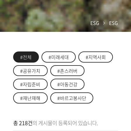
ESG
ESG
#전체
#미래세대
#지역사회
#공유가치
#촌스러버
#자립준비
#아동건강
#재난재해
#바르고봉사단
총 218건
의 게시물이 등록되어 있습니다.