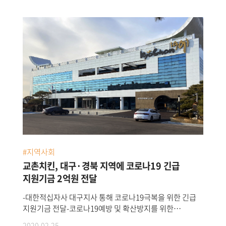
통해 대학 입학 자녀를 둔 가맹점주 및 지사 직원55명에
대학 등록금 지원을 진행했다.교촌은 이번‘2020교촌가족
장학금’지원을 통해 교촌치킨은 가맹점주와 지사 직원
총55명에게3,500여만 원의 장학금을 전달했다.
코로나19상황으로 본사에서의 장학금 전달식을 대체해
지역별로 전달했다.전달된 장학금은 자녀의 대학 등록금과
꿈을 이루기 위한 제반 비용으로 사용될 예정이다.
교촌치킨은 가맹점주와 지사 직원들의 자녀 등록금 부담을
덜어주고 상생을 도모하기 위해 지난2014년부터‘교촌가족
장학금’제도를 마련해 매년 장학금을 전달해 오고 있다.
교촌에프앤비㈜ 관계자는“교촌치킨을 위해 항상 현장에서
노력하는 가맹점주와 지사 직원들의 가계부담을 덜고,
자녀분들의 새로운 시작을 돕기 위해‘교촌가족 장학금’을
#지역사회
지원하고 있다”라며, “앞으로도 교촌 가족들에게 다양한
상생프로그램 실질적으로 도움이 되도록 노력하겠다”고
교촌치킨, 대구·경북 지역에 코로나19 긴급
말했다.
지원기금 2억원 전달
-대한적십자사 대구지사 통해 코로나19극복을 위한 긴급
지원기금 전달-코로나19예방 및 확산방지를 위한
방역물품,자가격리자 지원물품 구입에 쓰일
2020.02.25