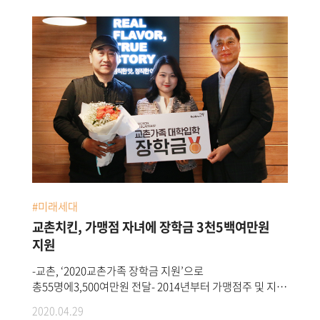
#미래세대
교촌치킨, 가맹점 자녀에 장학금 3천5백여만원
지원
-교촌, ‘2020교촌가족 장학금 지원’으로
총55명에3,500여만원 전달- 2014년부터 가맹점주 및 지사
직원의 가계 부담 완화 위해 자녀 대학 등록금
2020.04.29
지원교촌에프앤비㈜가‘2020교촌가족 장학금’지원 제도를