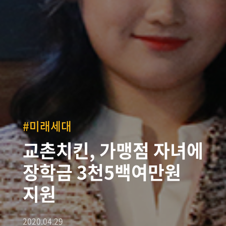
#미래세대
교촌치킨, 가맹점 자녀에
장학금 3천5백여만원
지원
2020.04.29