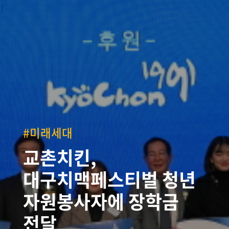
#미래세대
교촌치킨,
대구치맥페스티벌 청년
자원봉사자에 장학금
전달