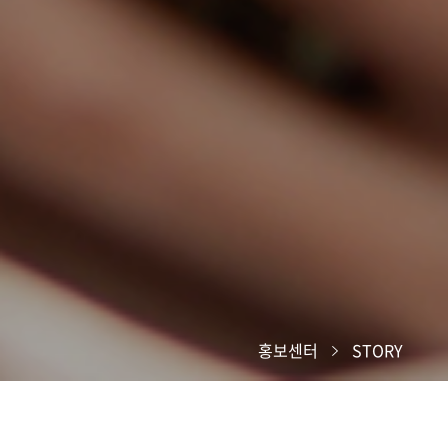
홍보센터
STORY