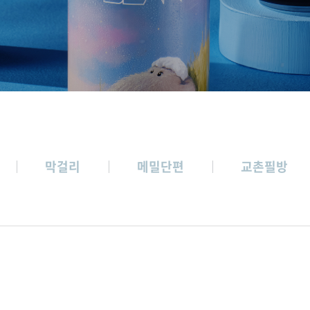
막걸리
메밀단편
교촌필방