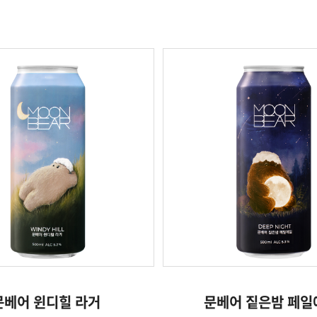
문베어 윈디힐 라거
문베어 짙은밤 페일