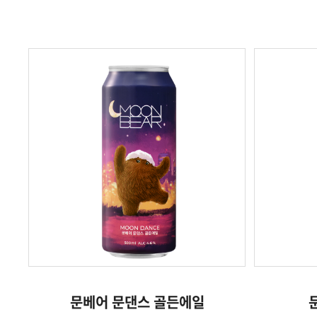
문베어 문댄스 골든에일