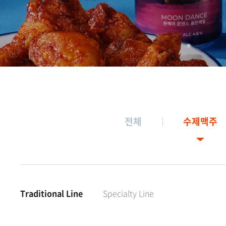
전체
수제맥주
Traditional Line
Specialty Line