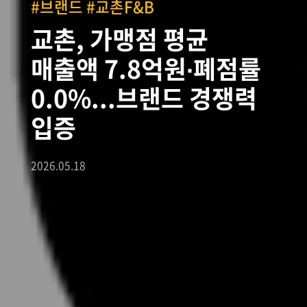
#브랜드 #교촌F&B
교촌, 가맹점 평균
매출액 7.8억원∙폐점률
0.0%...브랜드 경쟁력
입증
2026.05.18