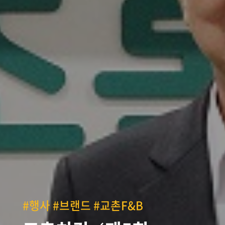
#행사 #브랜드 #교촌F&B