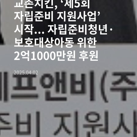
교촌치킨, ‘제5회
자립준비 지원사업’
시작... 자립준비청년·
보호대상아동 위한
2억1000만원 후원
2025.04.02