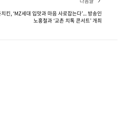
다음글
치킨, ‘MZ세대 입맛과 마음 사로잡는다’... 방송인
노홍철과 ‘교촌 치톡 콘서트’ 개최