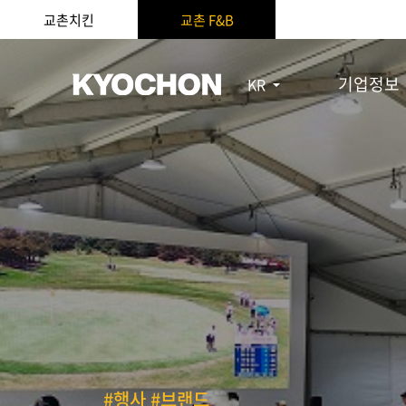
교촌치킨
교촌 F&B
기업정보
KR
#행사 #브랜드