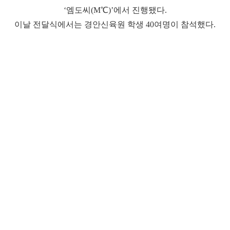
‘엠도씨(M℃)’에서 진행됐다.
이날 전달식에서는 경안신육원 학생 40여명이 참석했다.
안동 경안신육원은 1952년 설립된 아동양육시설로 현재
아동부터 고등학생까지 총 44명이 생활하고 있다.
다음글
교촌에프앤비, '청년의 꿈' 시상식 개최
다음글
교촌에프앤비, 청년의 꿈-7기 장학금 수여식
진행