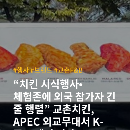
#행사 #브랜드 #교촌F&B
“치킨 시식행사•
체험존에 외국 참가자 긴
줄 행렬” 교촌치킨,
APEC 외교무대서 K-