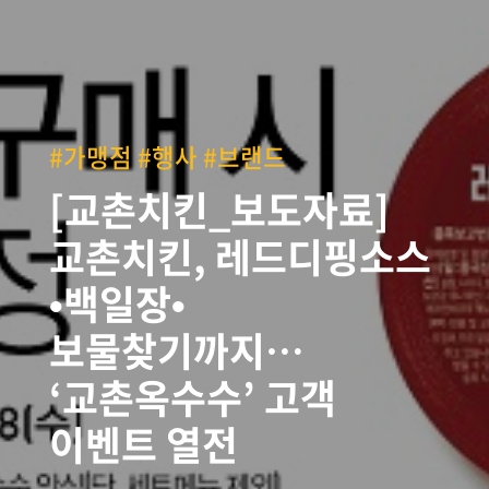
#가맹점 #행사 #브랜드
[교촌치킨_보도자료]
교촌치킨, 레드디핑소스
•백일장•
보물찾기까지…
‘교촌옥수수’ 고객
이벤트 열전