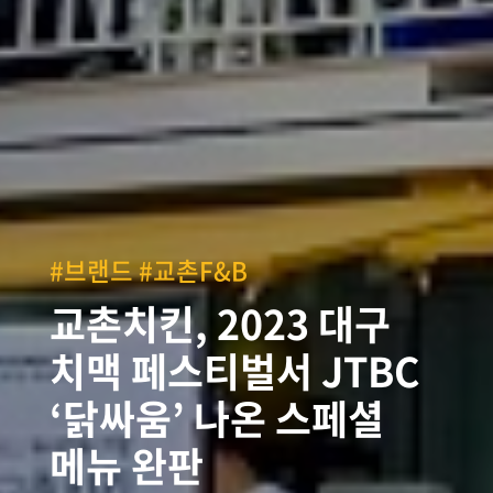
#브랜드 #교촌F&B
교촌치킨, 2023 대구
치맥 페스티벌서 JTBC
‘닭싸움’ 나온 스페셜
메뉴 완판