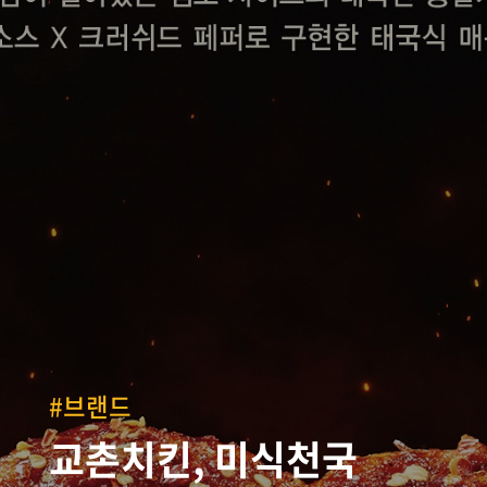
#브랜드
교촌치킨, 미식천국