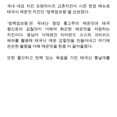
국내 대표 치킨 프랜차이즈 교촌치킨이 시즌 한정 메뉴로
태국식 매운맛 치킨인 ‘방콕점보윙’을 선보였다.
‘
방콕점보윙’은 국내산 청양 홍고추의 매운맛과 태국
향신료의 감칠맛이 더해져 화끈한 매운맛을 자랑하는
치킨이다. 동남아 식재료인 타마린드 소스와 크러쉬드
페퍼를 활용해 태국식 매운 감칠맛을 만들어내고 여기에
은은한 불향을 더해 매운맛을 한층 더 끌어올렸다.
또한 쫄깃하고 탄력 있는 육질을 가진 태국산 통날개를
사용해 닭고기를 뜯는 식감을 더욱 살리고 큼직한 사이즈로
푸짐함까지 더했다. 특히 윙 메뉴를 즐기는 고객들에게
안성맞춤인 제품이다.
‘
방콕점보윙’은 주 소비층인 MZ세대의 취향을 적극 반영한
제품이다. 희소성 있는 한정판 제품을 선호하는 MZ세대의
특성에 따라 시즌 한정 메뉴로 선보였으며, 교촌치킨 전국
매장에서 맛볼 수 있다.
앞으로 교촌은 ‘방콕점보윙’을 통해 MZ세대를 중심으로