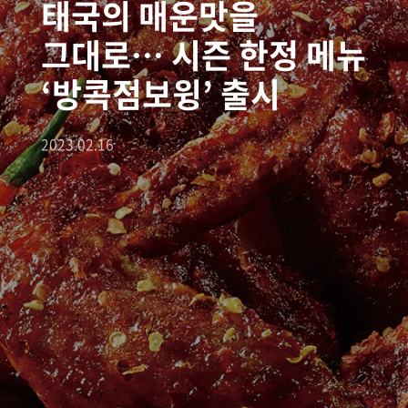
태국의 매운맛을
그대로… 시즌 한정 메뉴
‘방콕점보윙’ 출시
2023.02.16