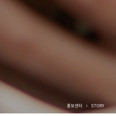
홍보센터
STORY