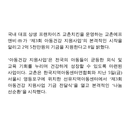
국내 대표 상생 프랜차이즈 교촌치킨을 운영하는 교촌에프
앤비㈜가 ‘제3회 아동건강 지원사업’의 본격적인 시작을
알리고 2억 5천만원의 기금을 지원한다고 8일 밝혔다.
‘
아동건강 지원사업’은 전국의 아동들이 균등한 외식 및
교육 기회를 누리며 건강하게 성장할 수 있도록 마련된
사업이다. 교촌은 한국지역아동센터연합회와 지난 5일(금)
서울시 영등포구에 위치한 선유지역아동센터에서 ‘제3회
아동건강 지원사업 기금 전달식’을 열고 본격적인 ‘나눔
선순환’을 시작했다.
지난해 경기, 강원, 대구 3개 지역에서 사업을 펼쳤던 교촌은
올해 한국지역아동센터연합회, 한국아동복지협회와 함께
해당 기금을 활용해 서울, 경북, 경남, 울산, 제주 5개 지역의
아동들을 위한 다양한 식(食)∙심(心) 지원 프로그램 마련 및
운영에 힘쓸 예정이다.