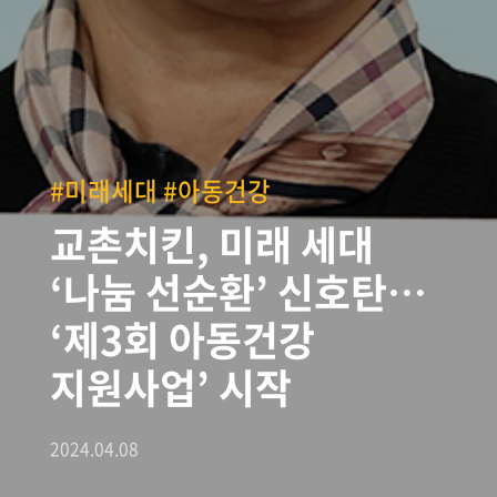
#미래세대 #아동건강
교촌치킨, 미래 세대
‘나눔 선순환’ 신호탄…
‘제3회 아동건강
지원사업’ 시작
2024.04.08