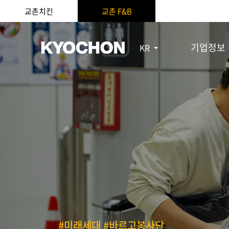
교촌치킨
교촌 F&B
기업정보
KR
#미래세대 #바르고봉사단