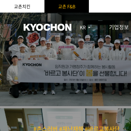
교촌치킨
교촌 F&B
기업정보
KR
#촌스러버 #재난재해 #바르고봉사단