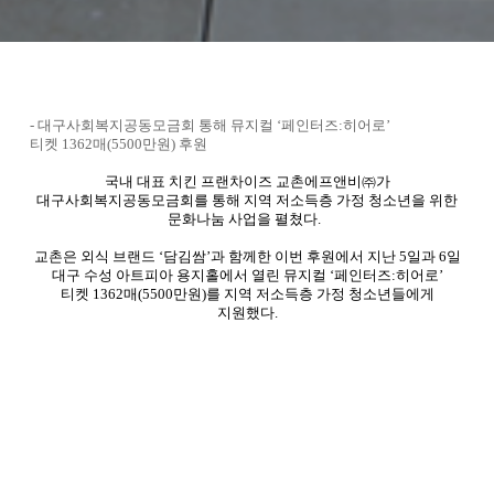
-
대구사회복지공동모금회 통해 뮤지컬 ‘페인터즈
:
히어로’
티켓
1362
매
(5500
만원
)
후원
국내 대표 치킨 프랜차이즈 교촌에프앤비㈜가
대구사회복지공동모금회를 통해 지역 저소득층 가정 청소년을 위한
문화나눔 사업을 펼쳤다
.
교촌은 외식 브랜드 ‘담김쌈’과 함께한 이번 후원에서 지난
5
일과
6
일
대구 수성 아트피아 용지홀에서 열린 뮤지컬 ‘페인터즈
:
히어로’
티켓
1362
매
(5500
만원
)
를 지역 저소득층 가정 청소년들에게
지원했다
.
교촌에프앤비㈜ 이명해 브랜드기획운영부문장은 “교촌의
기업이념인 나눔을 실천하기 위해 외식브랜드 담김쌈과 함께 이번
문화나눔에 나섰다“며 “이번 공연 후원이 한창 감수성이 풍부한
청소년들에게 잠시나마 따뜻한 위안이 되었기를 바란다”고 말했다
.
한편
,
교촌의 사회공헌 프로그램은 이른바 ‘먹네이션
(
먹다
+
도네이션
)
’으로 식품 업계에서 유명하다
.
먹으면서 사회공헌에
참여한다는 의미로
,
원자재 출고량
1kg
당
20
원씩 적립해