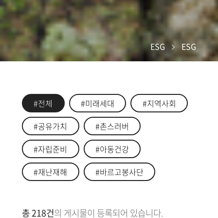
ESG
ESG
#전체
#미래세대
#지역사회
#공유가치
#촌스러버
#자립준비
#아동건강
#재난재해
#바르고봉사단
총 218건
의 게시물이 등록되어 있습니다.