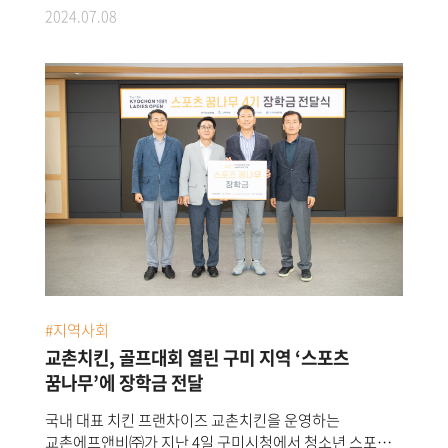
대구지역 이웃들에게 사랑의 기부를 실천했다.교촌은 지난
부모님을 응원하는 사연 등 감동적인 사연들이 선정됐다.
2024.07.08
5일, 대구시 중구 태평로 일원에 위치한 대한적십자사
그 중 일부는 특별 현장 이벤트로 기획, 교촌치킨
대구광역시지사에서 ‘대구지역 이웃을 위한 치킨 나눔
가맹점주와 임직원으로 구성된 바르고 봉사단과 함께 사연
후원금 전달식’을 진행했다. 앞선 3일에 열린 ‘2024 대구
현장을 방문해 감동과 추억을 선사할 예정이다.특히 올해
치맥 페스티벌’ 개막식에서 후원했던 1천만 원을 실제 협력
모집된 사연은 전년 대비 약 45% 증가한 830여개로, 해가
및 후원기관에 이관한 것으로, 대한적십자사
거듭될수록 다양한 사연들이 접수되며 촌스러버
대구광역시지사 고홍원 사무처장과 대구이주민선교센터
선발대회에 대한 관심이 높아지고 있다. 교촌에프앤비
고경수 목사 등이 전달식에 참석해 깊은 감사의 뜻을
관계자는 “올해도 촌스러버 선발대회를 통해 전국에
전했다.<지난 5일, 대한적십자사 대구광역시지사에서 열린
치킨을 전하며 고객 분들과 따뜻한 나눔의 정을 나눌
‘대구지역 이웃을 위한 치킨 나눔 후원금 전달식’에서
계획”이라며 “앞으로도 사회공헌의 의미를 넓혀 나눔과
관계자들이 기념촬영을 하고 있다.왼쪽부터
선한 영향력을 확산하는 데 앞장서겠다”고 말했다.
대구이주민선교센터 고경수 목사, 교촌에프앤비㈜ 강창동
커뮤니케이션부문장, 대한적십자사 대구광역시지사
고홍원 사무처장>교촌은 전년과 마찬가지로 이주 노동자,
이주 여성 및 자녀 대상 인권보호 사업 등에 앞장서고 있는
#지역사회
대구이주민선교센터를 후원기관으로 선정했다. 센터는
교촌이 기탁한 1천만 원의 후원금으로 대구지역에
교촌치킨, 골프대회 열린 구미 지역 ‘스포츠
거주하는 800여 명의 다국적 이주민들에게 교촌치킨
꿈나무’에 장학금 전달
제품을 전달할 예정이다. 모든 제품은 교촌치킨 가맹점에
국내 대표 치킨 프랜차이즈 교촌치킨을 운영하는
주문해 매출 활성화 등 가맹점과의 상생 및 동반성장도
교촌에프앤비㈜가 지난 4일 구미시청에서 청소년 스포츠
도모한다.대구이주민선교센터 고경수 목사는 “지난해에