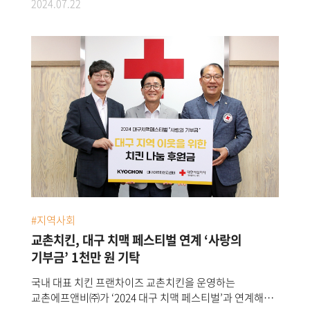
2024.07.22
120명과 함께 전국에 6,000마리 치킨 나눔을 시작한다고
22일 밝혔다. 촌스러버 선발대회는 지난 2021년부터 4년째
진행 중인 교촌의 대표 사회공헌 프로젝트로, ‘촌스러버
(교촌과 함께 사랑을 전달하는 사람)’와 교촌 임직원 및
가맹점주가 함께 지역사회에 치킨을 나누며 기부·나눔·
봉사 문화를 전파하는 캠페인이다. 교촌은 지난 6월
2000년대 초·중반 온라인을 강타했던 1세대 SNS의
감성을 살린 ‘일촌했닭’ 컨셉을 바탕으로 ‘제4회 촌스러버
선발대회’를 시작했다. 평소 지인들에게 고마운 마음을
전하고 잊지 못할 추억을 만들고자 하는 개인 및 단체의
사연을 공모 받았다. 교촌은 제3회 촌스러버선발대회
선정자, 교촌 청년의꿈 장학생, 교촌 가맹점주,
콘텐츠기획자 등 다양한 분야의 외부 전문가와 함께 공정한
심사 과정을 거쳐 촌스러버 120명을 최종 선정했다. 최종
#지역사회
선정 사연에는 ▲직장동료들에게 고마움을 표현하는
사연부터 ▲발달장애아동이 학교 친구들에게 고마운
교촌치킨, 대구 치맥 페스티벌 연계 ‘사랑의
마음을 전하는 사연, ▲착하고 예쁜 며느리를 칭찬하며
기부금’ 1천만 원 기탁
격려하는 시어머니의 사연, ▲육아휴직을 앞둔 선생님이
국내 대표 치킨 프랜차이즈 교촌치킨을 운영하는
제자들을 위해 신청한 사연, ▲공부하는 손녀를 응원하는
교촌에프앤비㈜가 ‘2024 대구 치맥 페스티벌’과 연계해
할아버지의 애정이 가득 담긴 사연, ▲퇴직을 앞둔